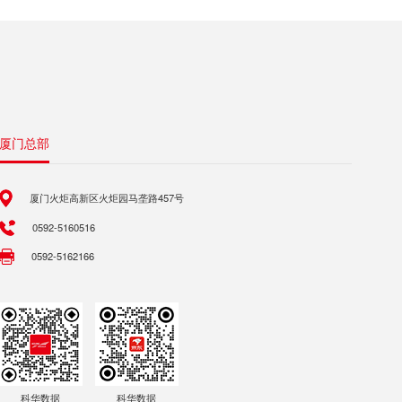
厦门总部
厦门火炬高新区火炬园马垄路457号
0592-5160516
0592-5162166
科华数据
科华数据