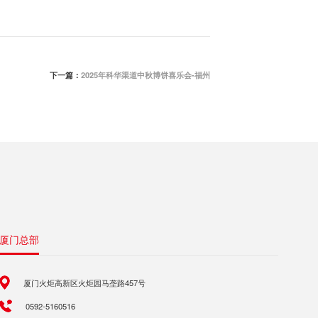
下一篇：
2025年科华渠道中秋博饼喜乐会-福州
厦门总部
厦门火炬高新区火炬园马垄路457号
0592-5160516