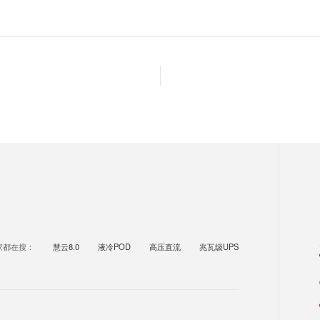
家都在搜：
慧云8.0
液冷POD
高压直流
兆瓦级UPS