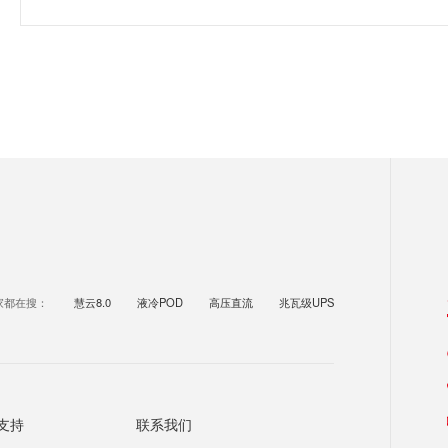
家都在搜：
慧云8.0
液冷POD
高压直流
兆瓦级UPS
支持
联系我们