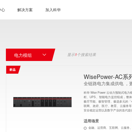
中心
解决方案
加入科华
电力模组
显示
1
个搜索结果
WisePower-AC系
全链路电力集成供电 ，
科华 Wise Power 云动力预制
柜、UPS、智能电力监控组成，整
极尽节能、极智管理、极选多元的「
联网、政府、医疗、教育、云服务等
安全稳定运营以及数字产业的迭代提
适用场景
金融、运营商、互联网、云服务