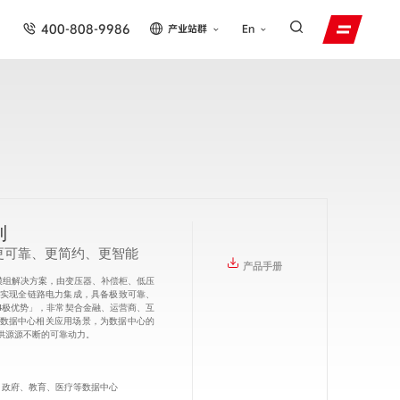
400-808-9986
产业站群
En
列
更可靠、更简约、更智能
产品手册
式电力模组解决方案，由变压器、补偿柜、低压
体实现全链路电力集成，具备极致可靠、
4极优势」，非常契合金融、运营商、互
数据中心相关应用场景，为数据中心的
供源源不断的可靠动力。
、政府、教育、医疗等数据中心